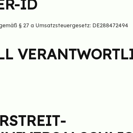
ER-ID
 gemäß § 27 a Umsatzsteuergesetz: DE288472494
LL VERANTWORTL
­STREIT­