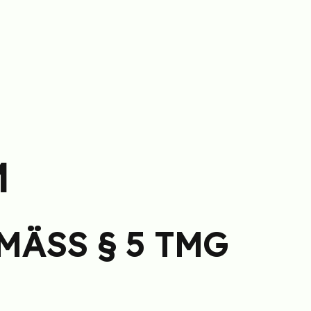
M
ÄSS § 5 TMG